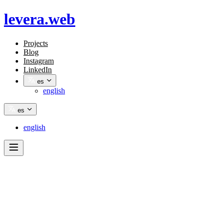
levera.web
Projects
Blog
Instagram
LinkedIn
es
english
es
english